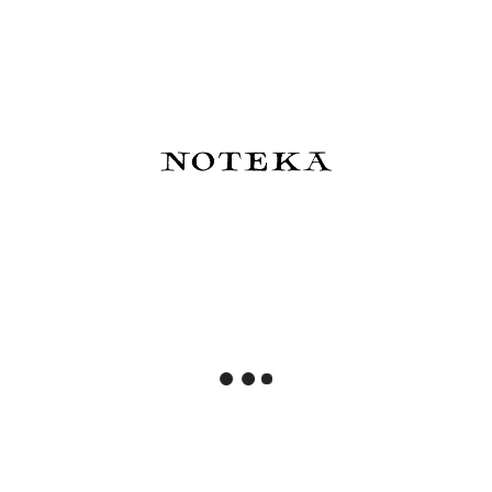
250,00 zł
33,00 zł
Do koszyka
Do koszyka
Hobonichi Techo Keiko
Esterbrook x Sakura Street
Shibata: Hobonichi Graph
Atrament SakuraDragon
Notebook A6 - Who is it? -
Dark Cherry Wood - edycja
Notatnik w kratkę
limitowana 2026
82,00 zł
83,50 zł
Powiadom o dostępności
Do koszyka