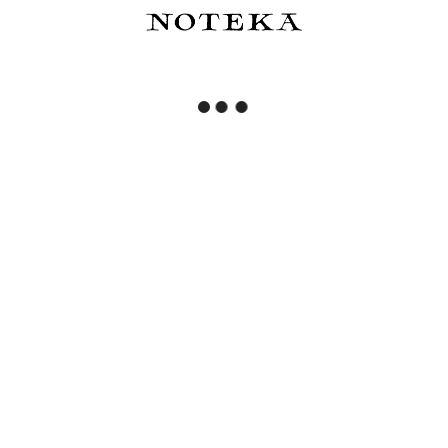
Przeczytałem(am) i zrozumiałem(am) informacje
dotyczące korzystania z moich danych osobowych
zawarte w
polityce prywatności
. Administratorem
podanych danych osobowych jest NOTEKA. Możesz w
każdym czasie wycofać tę zgodę.
ZOSTAŃ Z NAMI NA DŁUŻEJ
KONTAKT
WAŻNE LINKI