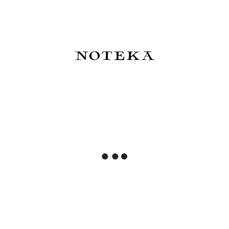
BENU Tribute Pióro wieczne -
Conklin Pióro wieczne
Monet
Duragraph Raden Chrom -
limitowana edycja
968,40 zł
1 399,00 zł
Cena regularna:
1 076,00 zł
Najniższa cena:
1 076,00 zł
Do koszyka
Do koszyka
Conklin Pióro wieczne
Conklin Pióro wieczne
Duragraph Raden Gunmetal
Duragraph Raden Rosegold
- limitowana edycja
- limitowana edycja