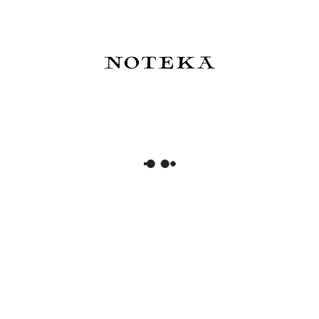
Do koszyka
Do koszyka
Jaśnie Plan Planner
Jaśnie Plan Planner Różowy
Niebieski
149,00 zł
149,00 zł
Powiadom o dostępności
Do koszyka