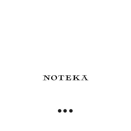
23,00 zł
22,00 zł
Do koszyka
Do koszyka
Teczka A5 na dokumenty
Teczka A5 Slim z klapką na
Midori - wzorki
dokumenty Midori
22,00 zł
22,00 zł
Do koszyka
Do koszyka