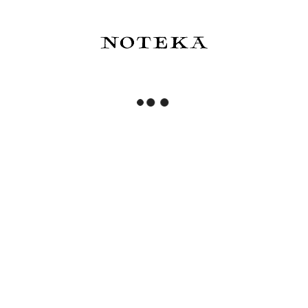
Zapisz się
Przeczytałem(am) i zrozumiałem(am) informacje
dotyczące korzystania z moich danych osobowych
zawarte w
polityce prywatności
. Administratorem
podanych danych osobowych jest NOTEKA. Możesz w
każdym czasie wycofać tę zgodę.
ZOSTAŃ Z NAMI NA DŁUŻEJ