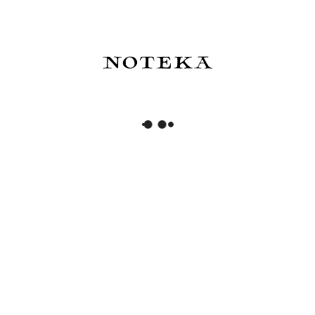
zakupy!
Zapisz się
Przeczytałem(am) i zrozumiałem(am) informacje
dotyczące korzystania z moich danych osobowych
zawarte w
polityce prywatności
. Administratorem
podanych danych osobowych jest NOTEKA. Możesz w
każdym czasie wycofać tę zgodę.
ZOSTAŃ Z NAMI NA DŁUŻEJ