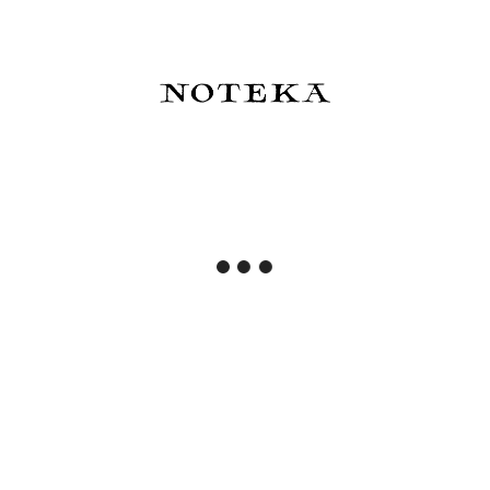
99,00 zł
40,00 zł
Do koszyka
Powiadom o dostępności
J. Herbin Atrament 350 Vert
KWZ Ink Atrament z
Atlantide 50 ml
połyskiem Sheen Machine
60 ml
99,00 zł
39,00 zł
Do koszyka
Do koszyka