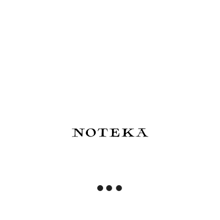
Journal
27,50 zł
18,00 zł
Do koszyka
Do koszyka
OURS Studio Naklejki
OURS Studio Naklejki
transferowe - Desk of
transferowe - Wayfarer 2
Botanist
18,00 zł
18,00 zł
Do koszyka
Do koszyka