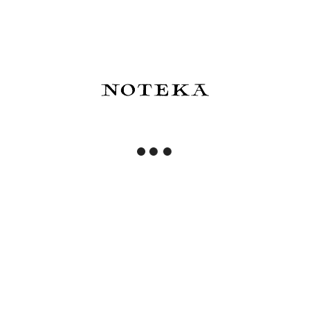
porannej kawy?
Zapisz się i otrzymaj 5% rabatu na pierwsze
zakupy!
Zapisz się
Przeczytałem(am) i zrozumiałem(am) informacje
dotyczące korzystania z moich danych osobowych
zawarte w
polityce prywatności
. Administratorem
podanych danych osobowych jest NOTEKA. Możesz w
każdym czasie wycofać tę zgodę.