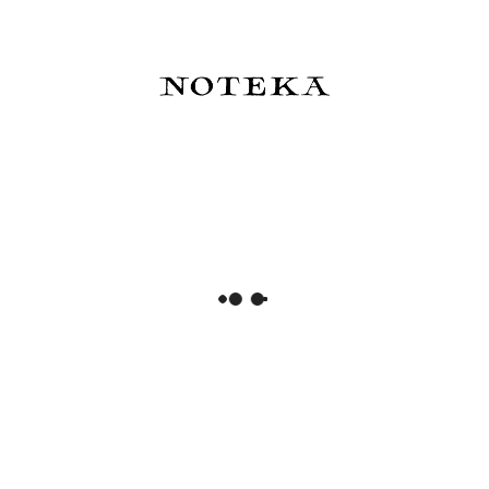
BENU Pixie Pióro wieczne -
BENU Pixie Pióro wieczne -
Icy Violet
Jolly Roger
489,00 zł
439,00 zł
Do koszyka
Do koszyka
BENU Pixie Pióro wieczne -
BENU Pixie Pióro wieczne -
Plum Cream
Royal Blue
489,00 zł
449,00 zł