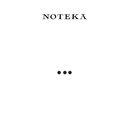
Mifkins Kartka
Suska & Kabsch Kartka
Okolicznościowa Grzybowy
Marble Turkusowa -
Domek - Nowy Dom
Gratulacje
17,00 zł
15,00 zł
Do koszyka
Do koszyka
Suska & Kabsch Kartka
Suska & Kabsch Kartka
Vintage - Flaming
Zimowa - Pawie
15,00 zł
15,00 zł