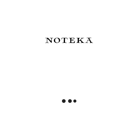
Midori Notatnik Colour Dot
Midori Notatnik Colour Dot
Grid A5 Różowy
Grid A5 Szary
16,50 zł
16,50 zł
Do koszyka
Do koszyka
Midori Notatnik Colour Dot
Midori Notatnik MD Paper
Grid A5 Zielony
Journal A5 Grid Block
16,50 zł
72,00 zł