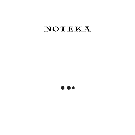
Midori MD Paper Notes A5
Midori MD Paper Notes A7
Thick
84,00 zł
39,50 zł
Do koszyka
Do koszyka
Midori MD Paper Okładka
Midori MD Paper Pad A5
silikonowa - różne rozmiary
Bloczek