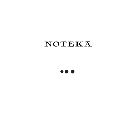
nie lubi pooglądać
papierniczych inspiracji do
porannej kawy?
Zapisz się i otrzymaj 5% rabatu na pierwsze
zakupy!
Zapisz się
Przeczytałem(am) i zrozumiałem(am) informacje
dotyczące korzystania z moich danych osobowych
zawarte w
polityce prywatności
. Administratorem
podanych danych osobowych jest NOTEKA. Możesz w
każdym czasie wycofać tę zgodę.