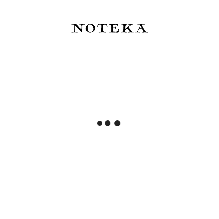
Pióro wieczne Esterbrook JR
Pióro wieczne Esterbrook JR
Pocket Fantasia - Edycja
Pocket Palm Green Gold
Limitowana
Trim
779,00 zł
860,00 zł
Powiadom o dostępności
Powiadom o dostępności
Pióro wieczne Esterbrook JR
Pióro wieczne Esterbrook JR
Pocket Pumpkin Latte Gold
Pocket Twinkle - Edycja
Trim
Limitowana
860,00 zł
779,00 zł