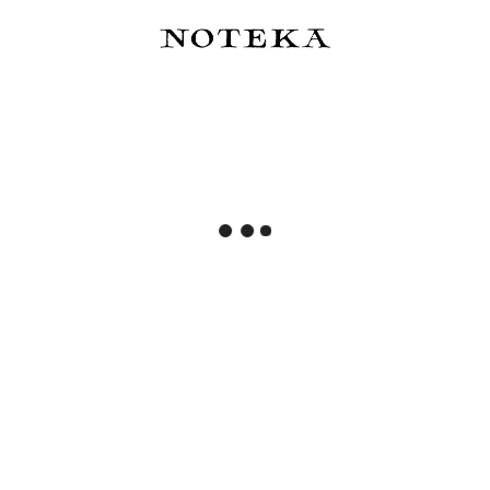
Do koszyka
Do koszyka
Hobonichi Techo Original A5
Hobonichi Techo Original A6
Cover ONE PIECE magazine:
Cover Colors: Powder Blue
End of Luffy’s Dream -
Shell - okładka błękitna
okładka beżowa
250,00 zł
129,00 zł
Do koszyka
Do koszyka