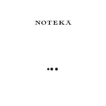
Sheaffer Legacy 9066
Sheaffer Legacy 9066
Chevron Matte Black
Chevron Matte Black Pióro
Długopis
Kulkowe
675,00 zł
730,00 zł
Do koszyka
Do koszyka
Sheaffer Legacy 9066
Sheaffer Naboje
Chevron Matte Black Pióro
Atramentowe - do piór
Wieczne - inlaid nib
Sheaffer VFM
1 190,00 zł
15,00 zł