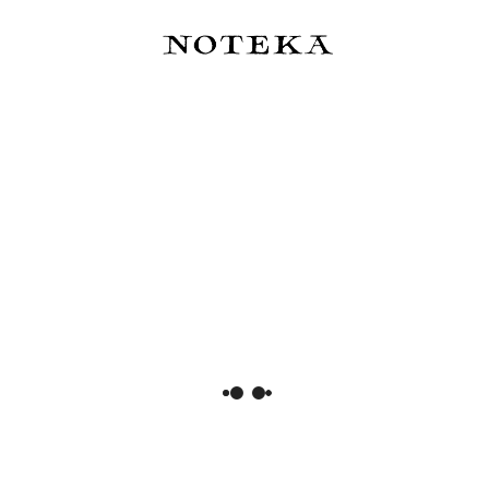
Pióro wieczne Kaweco
Sheaffer 100 Coffee Edition
Collection Marble Ocean -
Matt Brown - zestaw: pióro
limitowana edycja 2026
wieczne i atrament o
zapachu kawy 50 ml
135,00 zł
315,00 zł
Do koszyka
Do koszyka
Sheaffer VFM Coffee Edition
Sailor Pióro wieczne ProGear
Matt Brown - zestaw: pióro
Slim Manyo #3 Chestnut 14k -
wieczne i trzy atramenty
zestaw
175,00 zł
1 199,00 zł
Cena regularna:
195,00 zł
Najniższa cena:
195,00 zł