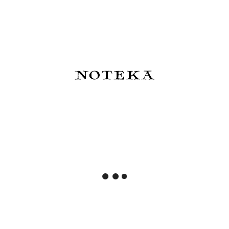
Notatnik w kratkę
33,00 zł
82,00 zł
Powiadom o dostępności
Powiadom o dostępności
Esterbrook x Sakura Street
De Atramentis - Atrament
Atrament SakuraDragon
wodoodporny Document Ink
Dark Cherry Wood - edycja
45 ml
limitowana 2026
83,50 zł
82,00 zł
Do koszyka
Do koszyka