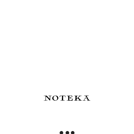
cho Cousin
Hobonichi Techo Keiko
Esterbrook x Sakura
i Kitagishi:
Shibata: Hobonichi Graph
Street Atrament
ily Life -
Notebook A6 - Who is it?
SakuraDragon Dark
- Notatnik w kratkę
Cherry Wood - edyc
82,00 zł
83,50 zł
limitowana 2026
Powiadom o 
szyka
Do koszyka
dostępności
 Coffee
Traveler's Company TRC
Pióro kulkowe Kawe
Brown -
Brass Pióro wieczne
Brass Sport
 wieczne i
379,00 zł
350,00 zł
a:
435,00 zł
:
315,00 zł