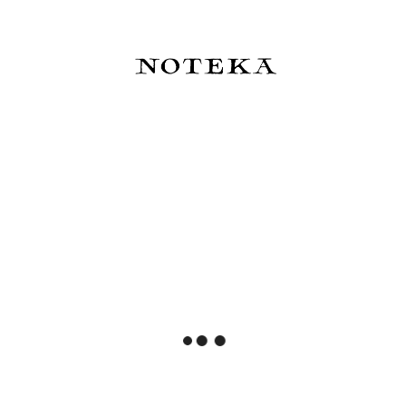
zestaw
1 229,00 zł
1 199,00 zł
Do koszyka
Powiadom o dostępności
Kyoku Haku Zippered Pen
BENU Talisman Pióro wieczne
Case Siraya Belief - piórnik
- Moonstone
na 3 instrumenty
390,00 zł
949,00 zł
Do koszyka
Do koszyka