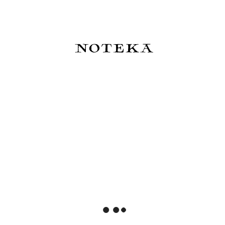
Masz ten produkt?
Nie ma jeszcze żadnych opinii,
bądź pierwszy!
dodaj opinię
Wyświetlane są wszystkie opinie (pozytywne i
negatywne). Nie weryfikujemy, czy pochodzą one od
klientów, którzy kupili dany produkt.