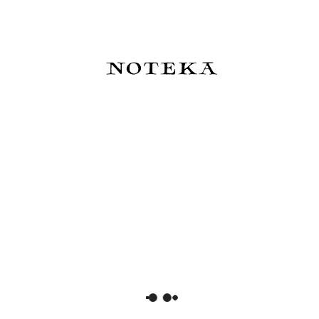
Ferris Wheel Press Timeless
BENU Haute Pióro wieczne -
Treasures Box - blind box
Lush
(atramenty i pióra)
699,00 zł
1 229,00 zł
Do koszyka
Do koszyka
Sailor Pióro wieczne ProGear
Kyoku Haku Zippered Pen