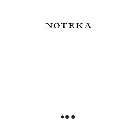
Sport Shadow Blue
289,00 zł
120,00 zł
Do koszyka
Do koszyka
BENU Talisman Pióro wieczne
BENU Pixie Pióro wieczne -
- Moonstone
Jolly Roger
949,00 zł
439,00 zł