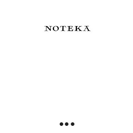
Orlando
XXL Spiral
129,00 zł
205,00 zł
Do koszyka
Do koszyka
Slow Design Notes Libri Muti
Slow Design Notes Libri Muti
AMITIE AMOUREUSE
La Legende Des Siecles
129,00 zł
129,00 zł