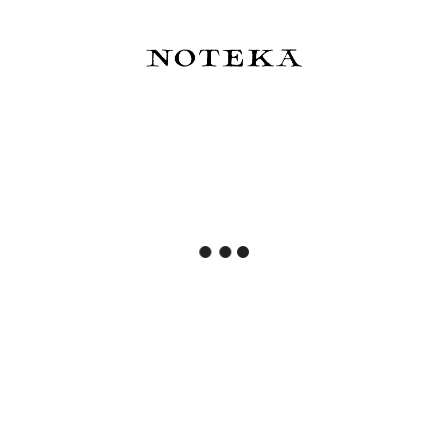
Uni-ball Uni One FIKA
Uni-ball Uni One P Rosegold
COLORS - długopis
- długopis - limitowana
edycja
11,00 zł
57,00 zł
Do koszyka
Do koszyka
Uni-ball ZENTO Basic Model
Tom Hessin Edinburgh Forth
- długopis żelowy
Bridge Red Długopis -
czerwony
15,00 zł
224,00 zł