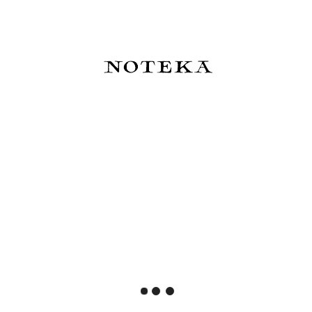
Wyświetlane są wszystkie opinie (pozytywne i
negatywne). Nie weryfikujemy, czy pochodzą one od
klientów, którzy kupili dany produkt.
Sortuj
wg
Bestsellery - to wybieracie ostatnio
najczęściej
Jedyne co możemy powiedzieć - dobry wybór!