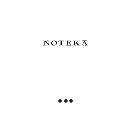
510,00 zł
250,00 zł
Do koszyka
Do koszyka
Hobonichi Techo Keiko
Kyoku Haku Zippered Pen
Shibata: Hobonichi Graph
Case Archeology Blue -
Notebook A6 - Who is it? -
piórnik na 5 instrumentów
Notatnik w kratkę
82,00 zł
480,00 zł
Powiadom o dostępności
Powiadom o dostępności