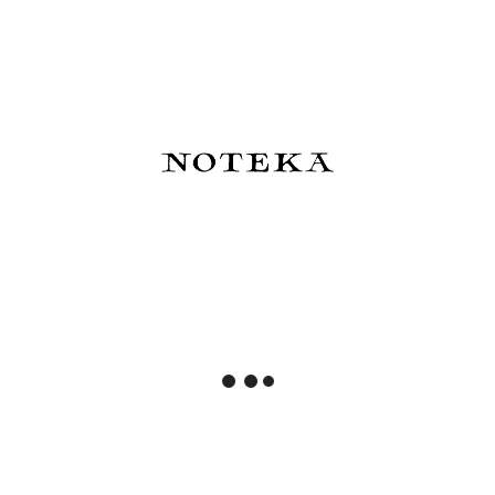
Notatnik w kratkę
33,00 zł
82,00 zł
Powiadom o dostępności
Powiadom o dostępności
Esterbrook x Sakura Street
De Atramentis - Atrament
Atrament SakuraDragon
wodoodporny Document Ink
Dark Cherry Wood - edycja
45 ml
limitowana 2026
83,50 zł
82,00 zł
Do koszyka
Do koszyka