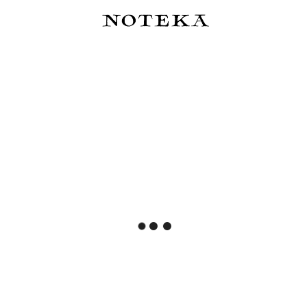
Do koszyka
Powiadom o dostępności
Kyoku Haku Zippered Pen
Album Poza Ramami
Case Siraya Belief - piórnik
na 3 instrumenty
390,00 zł
289,00 zł
Do koszyka
Do koszyka