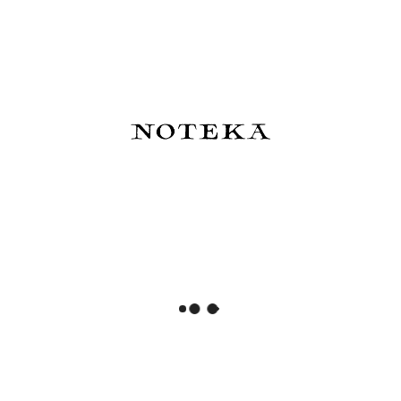
Notatnik w kratkę
250,00 zł
82,00 zł
Do koszyka
Powiadom o dostępności
Esterbrook x Sakura Street
De Atramentis - Atrament
Atrament SakuraDragon
wodoodporny Document Ink
Dark Cherry Wood - edycja
45 ml
limitowana 2026
83,50 zł
82,00 zł
Do koszyka
Do koszyka