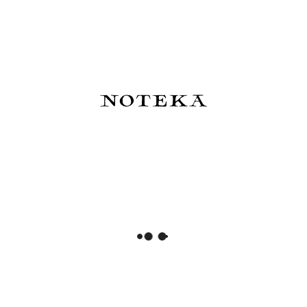
Notatnik w kratkę
33,00 zł
82,00 zł
Powiadom o dostępności
Powiadom o dostępności
Esterbrook x Sakura Street
De Atramentis - Atrament
Atrament SakuraDragon
wodoodporny Document Ink
Dark Cherry Wood - edycja
45 ml
limitowana 2026
83,50 zł
82,00 zł
Do koszyka
Do koszyka