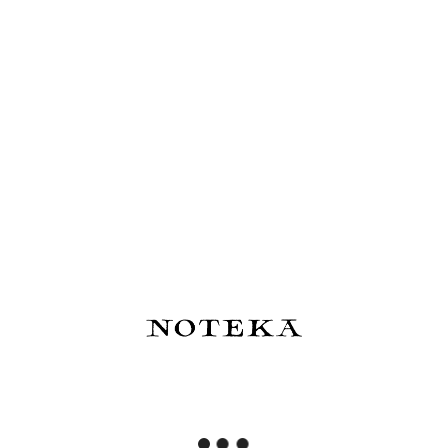
cho Cousin
Kaweco Konwerter
Hobonichi Techo Ke
i Kitagishi:
Składany Mini (Liliput /
Shibata: Hobonichi 
ily Life -
Sport)
Notebook A6 - Who i
- Notatnik w kratkę
33,00 zł
82,00 zł
Powiadom o 
szyka
Do koszyka
dostępności
 Coffee
Kyoku Haku Zippered Pen
Traveler's Compan
Brown -
Case Archeology White -
Brass Pióro wieczne
 wieczne i
piórnik na 3 instrumenty
390,00 zł
379,00 zł
a:
435,00 zł
:
315,00 zł