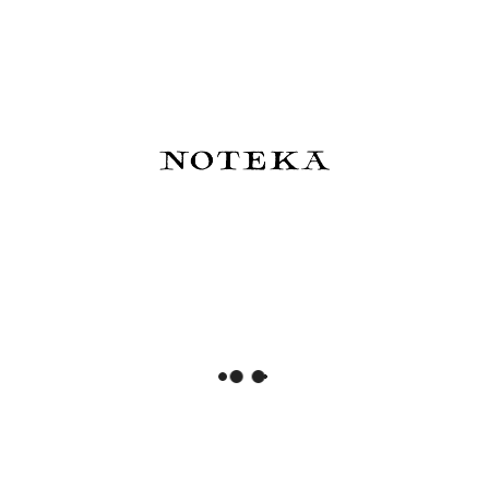
510,00 zł
510,00 zł
Powiadom o dostępności
Do koszyka
Hobonichi Techo Cousin A5
Hobonichi Techo Keiko
Cover: Yumi Kitagishi: White
Shibata: Hobonichi Graph
Cat's Daily Life - okładka
Notebook A6 - Who is it? -
Notatnik w kratkę
250,00 zł
82,00 zł
Do koszyka
Powiadom o dostępności