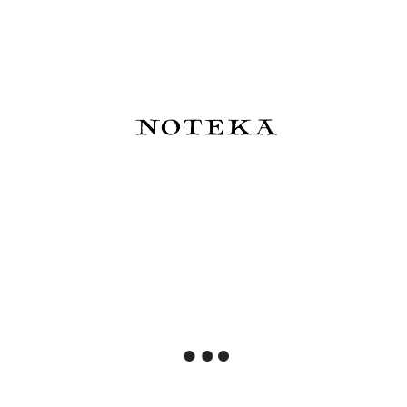
Esterbrook Niblet
Ferris Wheel Press Timeless
Honeycomb - Pióro Wieczne
Treasures Ink Box - blind box
(atramenty)
699,00 zł
699,00 zł
Powiadom o dostępności
Do koszyka