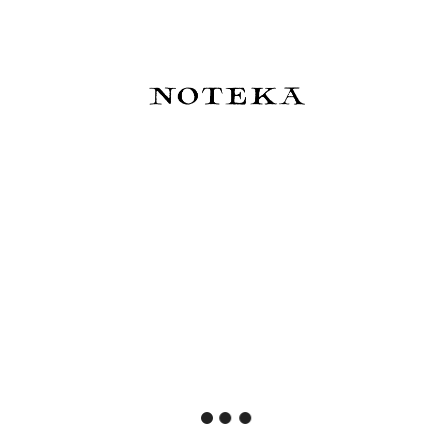
0
/ 5
Masz ten produkt?
Nie ma jeszcze żadnych opinii,
bądź pierwszy!
dodaj opinię