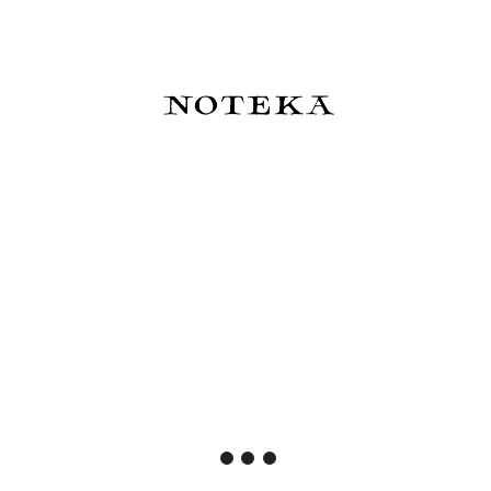
Masz ten produkt?
Nie ma jeszcze żadnych opinii,
bądź pierwszy!
dodaj opinię
Wyświetlane są wszystkie opinie (pozytywne i