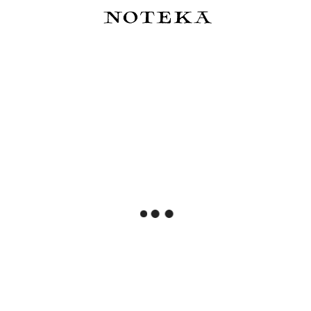
BENU Talisman Pióro wieczne
BENU Pixie Pióro wieczne -
- Moonstone
Jolly Roger
949,00 zł
439,00 zł
Do koszyka
Do koszyka
Traveler's Notebook Notatnik
Ferris Wheel Press Timeless