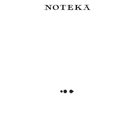
Pióro wieczne Kaweco
Sheaffer VFM Coffee Edition
Collection Marble Ocean -
Matt Brown - zestaw: pióro
limitowana edycja 2026
wieczne i trzy atramenty
175,00 zł
135,00 zł
Cena regularna:
195,00 zł
Najniższa cena:
195,00 zł
Do koszyka
Do koszyka
Pióro wieczne Kaweco Lunar
Ferris Wheel Press Timeless