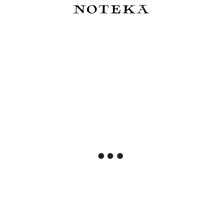
Do koszyka
Do koszyka
Sailor Pióro wieczne ProGear
Album Poza Ramami
Slim Manyo #3 Chestnut 14k -
zestaw
1 199,00 zł
289,00 zł
Powiadom o dostępności
Do koszyka