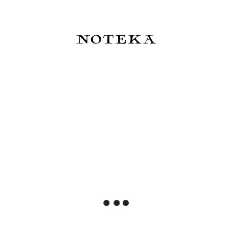
Pióro wieczne Esterbrook x
Pióro wieczne Kaweco Lunar
Crane Mariner - edycja
Sport Shadow Blue
limitowana 2026
1 550,00 zł
120,00 zł
Powiadom o dostępności
Do koszyka
Ferris Wheel Press Timeless
Sheaffer 100 Coffee Edition
Treasures Box - blind box
Matt Brown - zestaw: pióro
(atramenty i pióra)
wieczne i atrament o