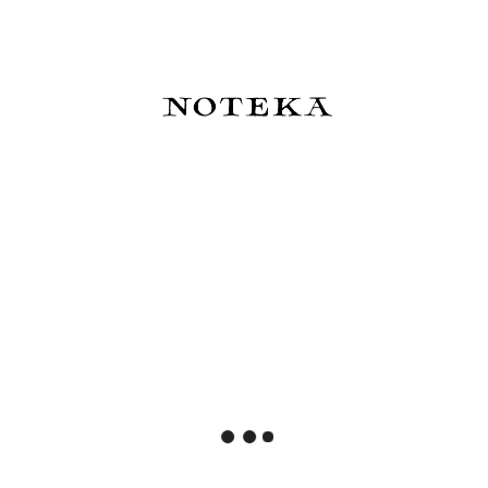
Pióro wieczne Kaweco Lunar
Ferris Wheel Press Timeless
Sport Shadow Blue
Treasures Box - blind box
(atramenty i pióra)
120,00 zł
699,00 zł
Do koszyka
Do koszyka
Sheaffer VFM Coffee Edition
Sailor Pióro wieczne ProGear
Matt Brown - zestaw: pióro
Slim Manyo #3 Chestnut 14k -
wieczne i trzy atramenty
zestaw
175,00 zł
1 199,00 zł
Cena regularna:
195,00 zł
Najniższa cena:
195,00 zł