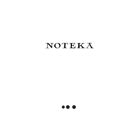
510,00 zł
510,00 zł
Powiadom o dostępności
Do koszyka
Hobonichi Techo Cousin A5
Hobonichi Techo Keiko
Cover: Yumi Kitagishi: White
Shibata: Hobonichi Graph
Cat's Daily Life - okładka
Notebook A6 - Who is it? -
Notatnik w kratkę
250,00 zł
82,00 zł
Do koszyka
Powiadom o dostępności