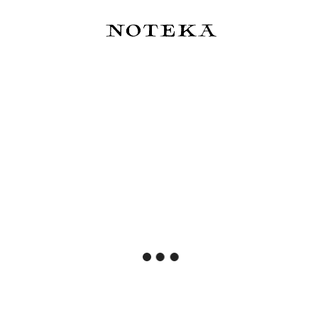
Pióro wieczne Kaweco
Sheaffer 100 Coffee Edition
Collection Marble Ocean -
Matt Brown - zestaw: pióro
limitowana edycja 2026
wieczne i atrament o
zapachu kawy 50 ml
135,00 zł
315,00 zł
Do koszyka
Do koszyka
Sheaffer VFM Coffee Edition
Sailor Pióro wieczne ProGear
Matt Brown - zestaw: pióro
Slim Manyo #3 Chestnut 14k -
wieczne i trzy atramenty
zestaw
175,00 zł
1 199,00 zł
Cena regularna:
195,00 zł
Najniższa cena:
195,00 zł