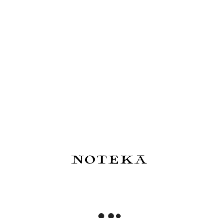
erter
Hobonichi Techo Keiko
Esterbrook x Sakura
(Liliput /
Shibata: Hobonichi Graph
Street Pin Pen -
Notebook A6 - Who is it?
Przypinka Pióro Wie
- Notatnik w kratkę
82,00 zł
82,00 zł
om o 
Powiadom o 
Do koszyka
ności
dostępności
 Coffee
Kyoku Haku Zippered Pen
Traveler's Compan
Brown -
Case Archeology White -
Brass Pióro wieczne
 wieczne i
piórnik na 3 instrumenty
390,00 zł
379,00 zł
a:
435,00 zł
:
315,00 zł