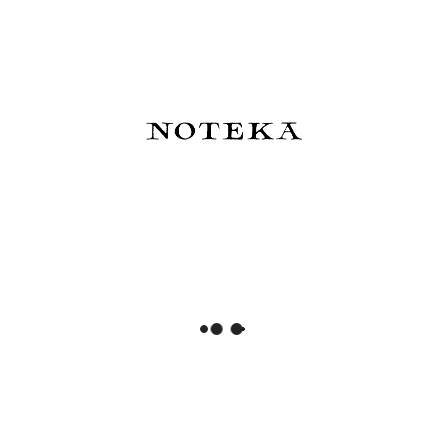
Cena regularna:
435,00 zł
Najniższa cena:
315,00 zł
Do koszyka
Do koszyka
Pióro kulkowe Kaweco Brass
Monteverde MP1 Purple Frost
Sport
Pióro wieczne Demonstrator
Lock-it Piston Fioletowe
350,00 zł
350,00 zł
Do koszyka
Do koszyka