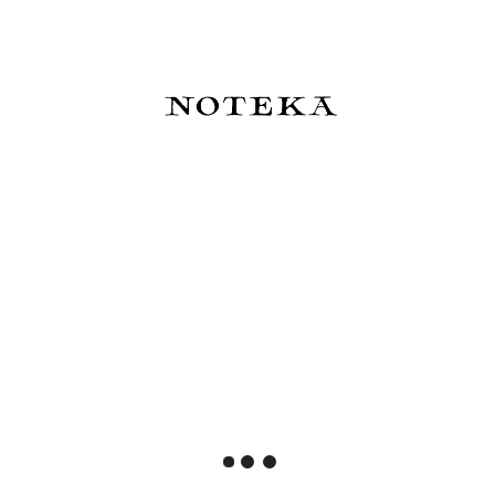
Platinum 3776 Century
Platinum Vicoh Modern Maki-
Celluloid Midnight Ocean
e Phoenix Pióro wieczne 18k
Pióro wieczne 14k
1 900,00 zł
1 250,00 zł
Do koszyka
Powiadom o dostępności
Platinum Vicoh Modern Maki-
Sailor Pióro wieczne Rei 2nd