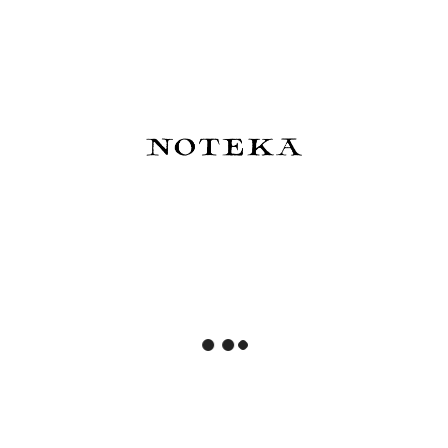
269,00 zł
510,00 zł
Do koszyka
Powiadom o dostępności
Pióro wieczne Kaweco ART
Hobonichi Techo Cousin A5
SPORT Terrazzo
Cover: Yumi Kitagishi: White
Cat's Daily Life - okładka
510,00 zł
250,00 zł
Do koszyka
Do koszyka