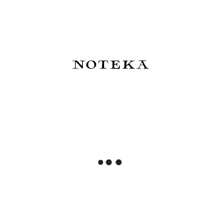
Cena regularna:
435,00 zł
Najniższa cena:
315,00 zł
Do koszyka
Do koszyka
Pióro kulkowe Kaweco Brass
Monteverde MP1 Purple Frost
Sport
Pióro wieczne Demonstrator
Lock-it Piston Fioletowe
350,00 zł
350,00 zł
Do koszyka
Do koszyka